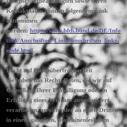
Datenschutzbeauftragten sowie deren
Kontaktdaten können folgendem Link
entnommen
werden:
https://www.bfdi.bund.de/DE/Info
thek/Anschriften_Links/anschriften_links-
node.html
.
Recht auf Datenübertragbarkeit
Sie haben das Recht, Daten, die wir auf
Grundlage Ihrer Einwilligung oder in
Erfüllung eines Vertrags automatisiert
verarbeiten, an sich oder an einen Dritten
in einem gängigen, maschinenlesbaren