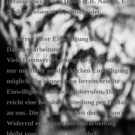
personenbezogenen Daten (z.B. Namen, E-
Mail-Adressen o. Ä.) entscheidet.
Widerruf Ihrer Einwilligung zur
Datenverarbeitung
Viele Datenverarbeitungsvorgänge sind
nur mit Ihrer ausdrücklichen Einwilligung
möglich. Sie können eine bereits erteilte
Einwilligung jederzeit widerrufen. Dazu
reicht eine formlose Mitteilung per E-Mail
an uns. Die Rechtmäßigkeit der bis zum
Widerruf erfolgten Datenverarbeitung
bleibt vom Widerruf unberührt.