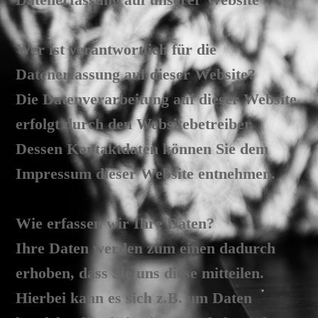
Wer ist verantwortlich für die
Datenerfassung auf dieser Website?
Die Datenverarbeitung auf dieser Website
erfolgt durch den Websitebetreiber.
Dessen Kontaktdaten können Sie dem
Impressum dieser Website entnehmen.
Wie erfassen wir Ihre Daten?
Ihre Daten werden zum einen dadurch
erhoben, dass Sie uns diese mitteilen.
Hierbei kann es sich z.B. um Daten