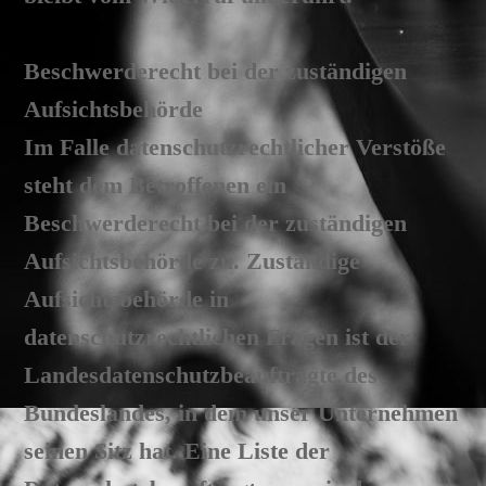
Beschwerderecht bei der zuständigen
Aufsichtsbehörde
Im Falle datenschutzrechtlicher Verstöße
steht dem Betroffenen ein
Beschwerderecht bei der zuständigen
Aufsichtsbehörde zu. Zuständige
Aufsichtsbehörde in
datenschutzrechtlichen Fragen ist der
Landesdatenschutzbeauftragte des
Bundeslandes, in dem unser Unternehmen
seinen Sitz hat. Eine Liste der