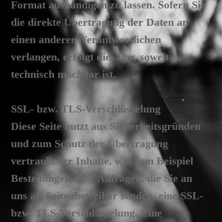
Format aushändigen zu lassen. Sofern Sie
die direkte Übertragung der Daten an
einen anderen Verantwortlichen
verlangen, erfolgt dies nur, soweit es
technisch machbar ist.
SSL- bzw. TLS-Verschlüsselung
Diese Seite nutzt aus Sicherheitsgründen
und zum Schutz der Übertragung
vertraulicher Inhalte, wie zum Beispiel
Bestellungen oder Anfragen, die Sie an
uns als Seitenbetreiber senden, eine SSL-
bzw. TLS-Verschlüsselung. Eine