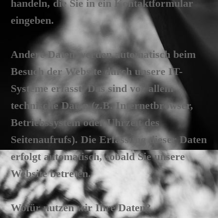
handeln, die Sie in ein Kontaktformular
eingeben.
Andere Daten werden automatisch beim
Besuch der Website durch unsere IT-
Systeme erfasst. Das sind vor allem
technische Daten (z.B. Internetbrowser,
Betriebssystem oder Uhrzeit des
Seitenaufrufs). Die Erfassung dieser Daten
erfolgt automatisch, sobald Sie unsere
Website betreten.
Wofür nutzen wir Ihre Daten?