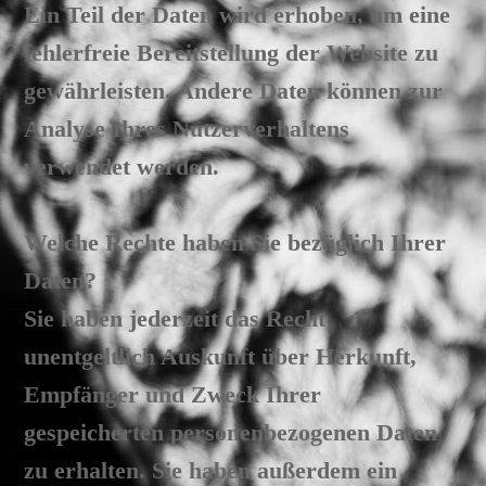
Ein Teil der Daten wird erhoben, um eine
fehlerfreie Bereitstellung der Website zu
gewährleisten. Andere Daten können zur
Analyse Ihres Nutzerverhaltens
verwendet werden.
Welche Rechte haben Sie bezüglich Ihrer
Daten?
Sie haben jederzeit das Recht
unentgeltlich Auskunft über Herkunft,
Empfänger und Zweck Ihrer
gespeicherten personenbezogenen Daten
zu erhalten. Sie haben außerdem ein