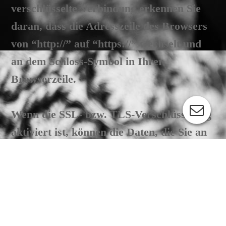
verschlüsselte Verbindung erkennen Sie
daran, dass die Adresszeile des Browsers
von “http://” auf “https://” wechselt und
an dem Schloss-Symbol in Ihrer
Browserzeile.
Wenn die SSL- bzw. TLS-Verschlüsselung
aktiviert ist, können die Daten, die Sie an
uns übermitteln, nicht von Dritten
mitgelesen werden.
Auskunft, Sperrung, Löschung
Sie haben im Rahmen der geltenden