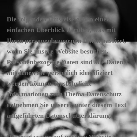
Die folgenden Hinweise geben einen
einfachen Überblick darüber, was mit
Ihren personenbezogenen Daten passiert,
wenn Sie unsere Website besuchen.
Personenbezogene Daten sind alle Daten,
mit denen Sie persönlich identifiziert
werden können. Ausführliche
Informationen zum Thema Datenschutz
entnehmen Sie unserer unter diesem Text
aufgeführten Datenschutzerklärung.
Datenerfassung auf unserer Website