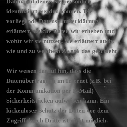
Daten, mit denen Sie persönlich
identifiziert werden können. Die
vorliegende Datenschutzerklärung
erläutert, welche Daten wir erheben und
wofür wir sie nutzen. Sie erläutert auch,
wie und zu welchem Zweck das geschieht.
Wir weisen darauf hin, dass die
Datenübertragung im Internet (z.B. bei
der Kommunikation per E-Mail)
Sicherheitslücken aufweisen kann. Ein
lückenloser Schutz der Daten vor dem
Zugriff durch Dritte ist nicht möglich.