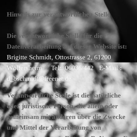
Hinweis zur verantwortlichen Stelle
Die verantwortliche Stelle für die
Datenverarbeitung auf dieser Website ist:
Brigitte Schmidt, Ottostrasse 2, 61200
Wölfersheim Tel:. 06036/442 E-Mail :
d_bschmidt@freenet.de
Verantwortliche Stelle ist die natürliche
oder juristische Person, die allein oder
gemeinsam mit anderen über die Zwecke
und Mittel der Verarbeitung von