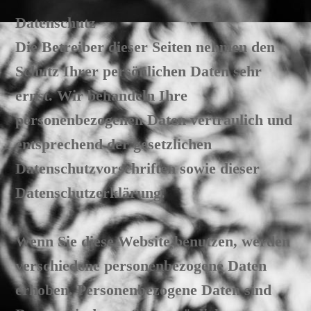
Datenschutz
Die Betreiber dieser Seiten nehmen den
Schutz Ihrer persönlichen Daten sehr
ernst. Wir behandeln Ihre
personenbezogenen Daten vertraulich und
entsprechend der gesetzlichen
Datenschutzvorschriften sowie dieser
Datenschutzerklärung.
Wenn Sie diese Website benutzen, werden
verschiedene personenbezogene Daten
erhoben. Personenbezogene Daten sind