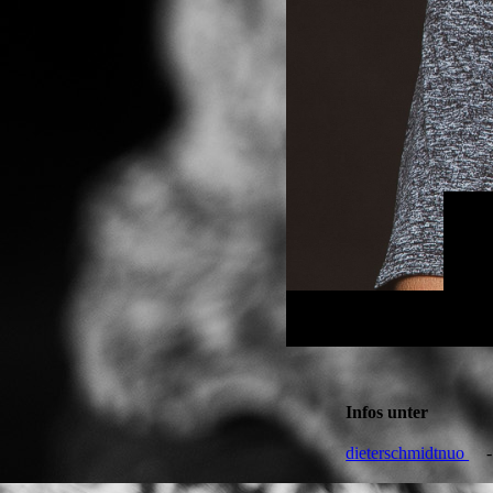
Infos unter
dieterschmidtnuo
- 